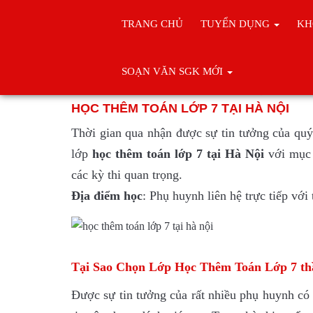
TRANG CHỦ
TUYỂN DỤNG
KH
Trang chủ
Học thêm toán
SOẠN VĂN SGK MỚI
HỌC THÊM
HỌC THÊM TOÁN LỚP 7 TẠI HÀ NỘI
Thời gian qua nhận được sự tin tưởng của quý
lớp
học thêm toán lớp 7 tại Hà Nội
với mục 
các kỳ thi quan trọng.
Địa điểm học
: Phụ huynh liên hệ trực tiếp vớ
Tại Sao Chọn Lớp Học Thêm Toán Lớp 7 t
Được sự tin tưởng của rất nhiều phụ huynh có 