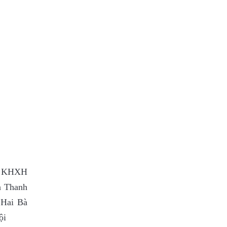
 - KHXH
n Thanh
Hai Bà
ội