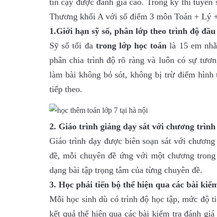
tin cậy được đánh giá cao. Trong kỳ thi tuyể
Thương khối A với số điểm 3 môn Toán + Lý +
1.Giới hạn sỹ số, phân lớp theo trình độ đầu
Sỹ số tối đa
trong lớp học toán
là 15 em nh
phân chia trình độ rõ ràng và luôn có sự tươ
làm bài không bỏ sót, không bị trừ điểm hình 
tiếp theo.
2. Giáo trình giảng dạy sát với chương trình
Giáo trình dạy được biên soạn sát với chương
đề, mỗi chuyên đề ứng với một chương trong
dạng bài tập trọng tâm của từng chuyên đề.
3. Học phải tiến bộ thể hiện qua các bài kiể
Mỗi học sinh dù có trình độ học tập, mức độ t
kết quả thể hiện qua các bài kiểm tra đánh gi