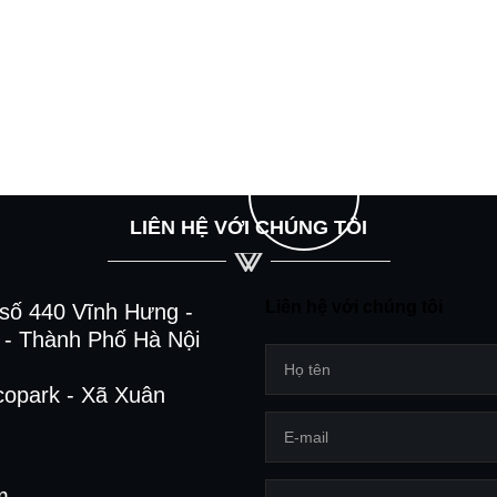
LIÊN HỆ VỚI CHÚNG TÔI
Liên hệ với chúng tôi
số 440 Vĩnh Hưng -
- Thành Phố Hà Nội
copark - Xã Xuân
m