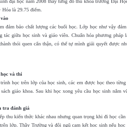
n sinh đại học năm 2008 thầy từng đỗ thủ khoa trường Đại Họ
 Hóa là 29.75 điểm.
 vào
ằm đảm bảo chất lượng các buổi học. Lớp học như vậy đảm
ng tác giữa học sinh và giáo viên. Chuẩn hóa phương pháp l
thành thói quen cẩn thận, có thể tự mình giải quyết được n
 học và thi
 trình học trên lớp của học sinh, các em được học theo từng
 sách giáo khoa. Sau khi học xong yêu cầu học sinh nắm v
m tra đánh giá
iếp thu kiến thức khác nhau nhưng quan trọng khi đi học cần
á trên lớp. Thầy Trường và đội ngũ cam kết học sinh nếu họ