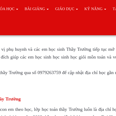
ÓA HỌC
BÀI GIẢNG
GIÁO DỤC
KỸ NĂNG
T
 TOÁN LỚP 7 TẠI HÀ NỘI
 vị phụ huynh và các em học sinh Thầy Trường tiếp tục mở 
đích giúp các em học sinh học sinh học giỏi môn toán và v
i thầy Trường qua số 0979263759 để cập nhật địa chỉ học gần 
hầy Trường
con em theo học, lớp học toán thầy Trường luôn là địa chỉ 