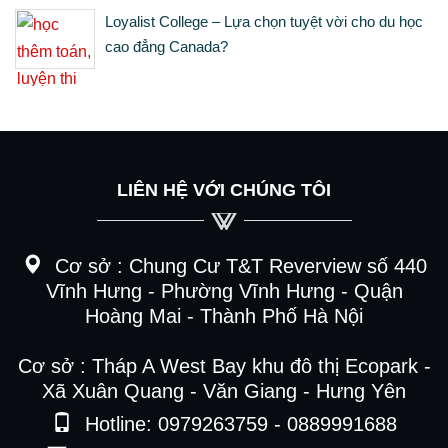
Loyalist College – Lựa chọn tuyệt vời cho du học
cao đẳng Canada?
LIÊN HỆ VỚI CHÚNG TÔI
Cơ sở :
Chung Cư T&T Reverview số 440
Vĩnh Hưng - Phường Vĩnh Hưng - Quận
Hoàng Mai - Thành Phố Hà Nội
Cơ sở : Tháp A West Bay khu đô thị Ecopark -
Xã Xuân Quang - Văn Giang - Hưng Yên
Hotline: 0979263759 - 0889991688