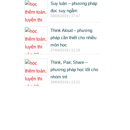
Suy luận – phương pháp
đọc suy ngẫm
28/04/2019 | 17:47
Think Aloud – phương
pháp cần thiết cho nhiều
môn học
27/04/2019 | 12:19
Think, Pair, Share –
phương pháp học tốt cho
nhóm trẻ
26/04/2019 | 13:21