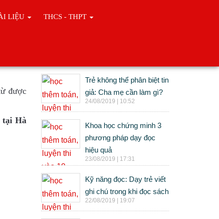
ÀI LIỆU
THCS - THPT
Tin cùng chuyên mục
Trẻ không thể phân biệt tin
từ được
giả: Cha mẹ cần làm gì?
24/08/2019 | 10:52
tại Hà
Khoa học chứng minh 3
phương pháp dạy đọc
hiệu quả
23/08/2019 | 17:31
Kỹ năng đọc: Dạy trẻ viết
ghi chú trong khi đọc sách
22/08/2019 | 19:07