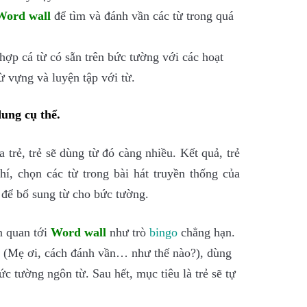
Word wall
để tìm và đánh vần các từ trong quá
ợp cá từ có sẵn trên bức tường với các hoạt
ừ vựng và luyện tập với từ.
dung cụ thể.
a trẻ, trẻ sẽ dùng từ đó càng nhiều. Kết quả, trẻ
í, chọn các từ trong bài hát truyền thống của
 để bổ sung từ cho bức tường.
n quan tới
Word wall
như trò
bin
go
chẳng hạn.
(Mẹ ơi, cách đánh vần… như thế nào?), dùng
c tường ngôn từ. Sau hết, mục tiêu là trẻ sẽ tự