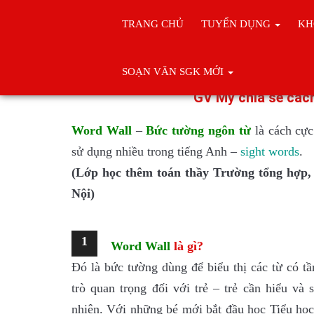
TRANG CHỦ
TUYỂN DỤNG
KH
Trang chủ
KỸ NĂNG ĐỌC CHO
SOẠN VĂN SGK MỚI
GV Mỹ chia sẻ các
Word Wall
–
Bức tường ngôn từ
là cách cực
sử dụng nhiều trong tiếng Anh –
sight w
ords
.
(Lớp học thêm toán thầy Trường tổng hợp
Nội)
1
Word Wall
là gì?
Đó là bức tường dùng để biểu thị các từ có tầ
trò quan trọng đối với trẻ – trẻ cần hiểu và
nhiên. Với những bé mới bắt đầu học Tiểu học