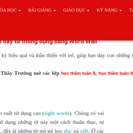
ÓA HỌC
BÀI GIẢNG
GIÁO DỤC
KỸ NĂNG
T
 TRẺ
h dạy từ thông dụng bằng Word Wall
 kỳ hiệu quả và thân thiện với trẻ, giúp bạn dạy con những 
, Thầy Trường mở các lớp
,
học thêm
toán 8
học thêm toá
n 9
n suất sử dụng cao (
sight
words
). Chúng có vai
 sử dụng những từ này một cách thuần thục, tự
, đây là những từ mà trẻ học
đ
ọc
và
vi
ết
. Ở các