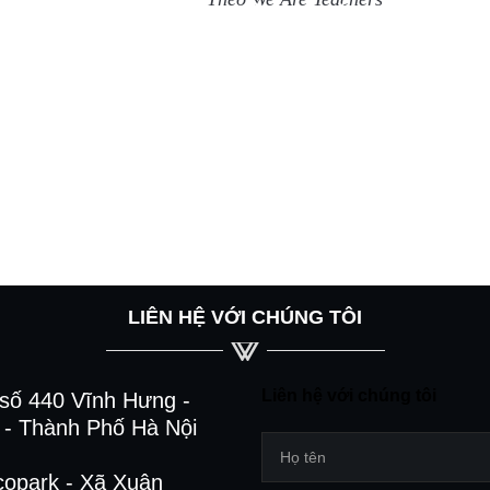
LIÊN HỆ VỚI CHÚNG TÔI
Liên hệ với chúng tôi
số 440 Vĩnh Hưng -
- Thành Phố Hà Nội
copark - Xã Xuân