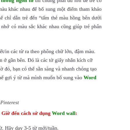
 tường ngôn từ
thì chúng phải đủ lớn để trẻ có
 màu khác nhau để bổ sung một điểm tham khảo
thể chỉ dẫn trẻ đến “tấm thẻ màu hồng bên dưới
y nhớ có màu sắc khác nhau cũng giúp trẻ phân
ết/in các từ ra theo phông chữ lớn, đậm màu.
n ở gần bên. Đó là các tờ giấy nhắn kích cỡ
 đó, bạn có thể sẵn sàng và nhanh chóng tạo
 thể gợi ý từ mà mình muốn bổ sung vào
Word
Pinterest
 Giờ đến cách sử dụng
Word wall
:
ừ. Hãy dạy 3-5 từ mới/tuần.