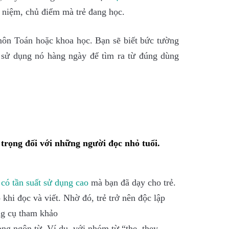
i niệm, chủ điểm mà trẻ đang học.
ôn Toán hoặc khoa học. Bạn sẽ biết bức tường
 sử dụng nó hàng ngày để tìm ra từ đúng dùng
 trọng đối với những người đọc nhỏ tuổi.
 có tần suất sử
dụng cao
mà bạn đã dạy cho trẻ.
hi đọc và viết. Nhờ đó, trẻ trở nên độc lập
ng cụ tham khảo
ong ngôn từ. Ví dụ, với nhóm từ “the, they,