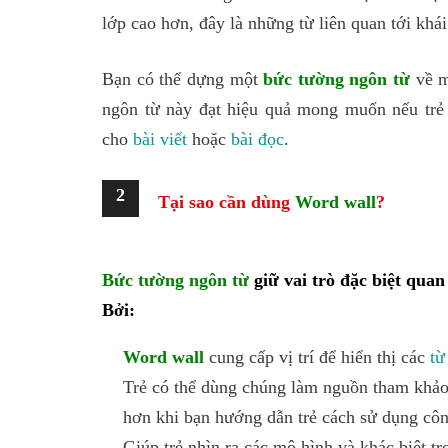
lớp cao hơn, đây là những từ liên quan tới khá
Bạn có thể dựng một
bức tường ngôn từ
về m
ngôn từ này đạt hiệu quả mong muốn nếu trẻ
cho
bài
viết
hoặc
bài đ
ọc
.
2
Tại sao cần dùng
Word wall
?
Bức tường ngôn từ
giữ vai trò đặc biệt quan
Bởi:
Word wall
cung cấp vị trí để hiển thị các
từ
Trẻ có thể dùng chúng làm nguồn tham khảo k
hơn khi bạn hướng dẫn trẻ cách sử dụng cô
Giúp trẻ nhìn ra các mô hình và khác biệt tr