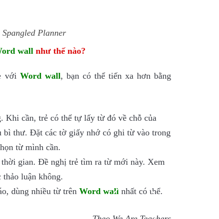
r Spangled Planner
ord wall
như thế nào?
ẻ với
Word wall
, bạn có thể tiến xa hơn bằng
Khi cần, trẻ có thể tự lấy từ đó về chỗ của
 bì thư. Đặt các tờ giấy nhớ có ghi từ vào trong
chọn từ mình cần.
hời gian. Đề nghị trẻ tìm ra từ mới này. Xem
c thảo luận không.
o, dùng nhiều từ trên
Word wall
nhất có thể.
Theo We Are Teachers