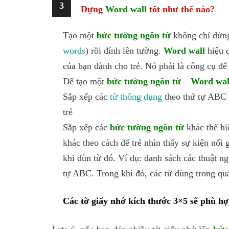
3
Dựng
Word wall
tốt như thế nào?
Tạo một
bức tường ngôn từ
không chỉ dừng
w
ords
) rồi đính lên tường.
Word wall
hiệu 
của bạn dành cho trẻ. Nó phải là công cụ đ
Để tạo một
bức tường ngôn từ
–
Word wal
Sắp xếp các
từ thôn
g dụng
theo thứ tự ABC đ
trẻ
Sắp xếp các
bức tường ngôn từ
khác thể hi
khác theo cách để trẻ nhìn thấy sự kiện nối 
khi dùn từ đó. Ví dụ: danh sách các thuật n
tự ABC. Trong khi đó, các từ dùng trong quá 
Các tờ giấy nhớ kích thước 3×5 sẽ phù hợp