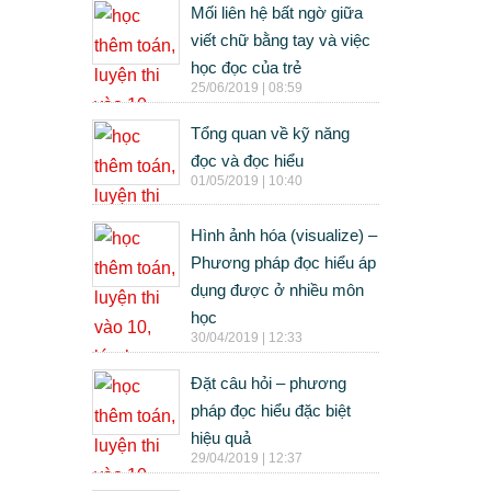
Mối liên hệ bất ngờ giữa
viết chữ bằng tay và việc
học đọc của trẻ
25/06/2019 | 08:59
Tổng quan về kỹ năng
đọc và đọc hiểu
01/05/2019 | 10:40
Hình ảnh hóa (visualize) –
Phương pháp đọc hiểu áp
dụng được ở nhiều môn
học
30/04/2019 | 12:33
Đặt câu hỏi – phương
pháp đọc hiểu đặc biệt
hiệu quả
29/04/2019 | 12:37