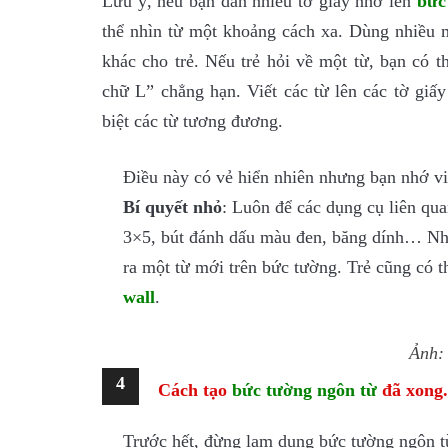
Lưu ý, nếu bạn dán nhiều tờ giấy nhớ lên
bức
thể nhìn từ một khoảng cách xa. Dùng nhiều
khác cho trẻ. Nếu trẻ hỏi về một từ, bạn có 
chữ L” chẳng hạn. Viết các từ lên các tờ giấ
biệt các từ tương đương.
Điều này có vẻ hiển nhiên nhưng bạn nhớ vi
Bí quyết nhỏ
: Luôn để các dụng cụ liên qua
3×5, bút đánh dấu màu đen, băng dính… Nhờ
ra một từ mới trên bức tường. Trẻ cũng có
wall
.
Ảnh: 
4
Cách tạo
bức tường ngôn từ
đã xong.
Trước hết, đừng lạm dụng bức tường ngôn t