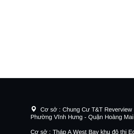
Cơ sở :
Chung Cư T&T Reverview 
Phường Vĩnh Hưng - Quận Hoàng Mai 
Cơ sở : Tháp A West Bay khu đô thị E