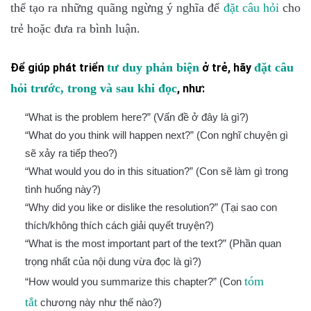
thể tạo ra những quãng ngừng ý nghĩa để
đặt câu
hỏi
cho
trẻ hoặc đưa ra bình luận.
tư duy phả
n biện
đặt câu
Để giúp phát triển
ở trẻ, hãy
hỏ
i trước, trong và sau khi đọc
, như:
“What is the problem here?” (Vấn đề ở đây là gì?)
“What do you think will happen next?” (Con nghĩ chuyện gì
sẽ xảy ra tiếp theo?)
“What would you do in this situation?” (Con sẽ làm gì trong
tình huống này?)
“Why did you like or dislike the resolution?” (Tại sao con
thích/không thích cách giải quyết truyện?)
“What is the most important part of the text?” (Phần quan
trọng nhất của nội dung vừa đọc là gì?)
tóm
“How would you summarize this chapter?” (Con
tắt
chương này như thế nào?)