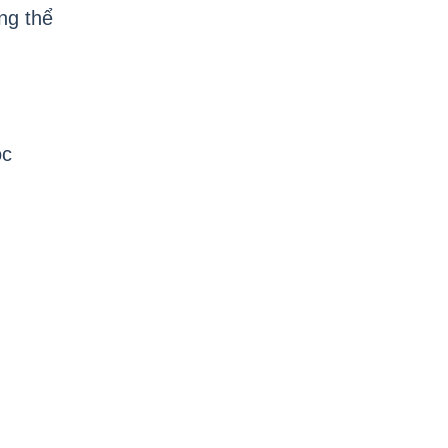
ng thể
ọc