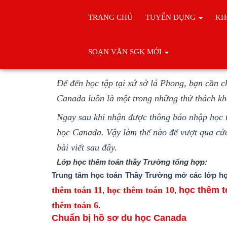
TRANG CHỦ
TUYỂN DỤNG
KH
Trang chủ
Du Học Canada
SOẠN VĂN SGK MỚI
Tất tần tật về hồ 
Để đến học tập tại xứ sở lá Phong, bạn cần c
Canada luôn là một trong những thử thách khó
Ngay sau khi nhận được thông báo nhập học 
họ
c Canada
. Vậy làm thế nào để vượt qua cử
bài viết sau đây.
Lớp học thêm toán thầy Trường tổng hợp:
Trung tâm học toán Thầy Trường mở các lớp họ
thêm toán 11
học thêm toán 10
học thêm t
,
,
thêm toán 6
.
Chuẩn bị hồ sơ du học Canada