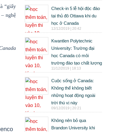
à “giấy
Check-in 5 lễ hội độc đáo
 – nghệ
tại thủ đô Ottawa khi du
học ở Canada
12/12/2019 | 20:42
Kwantlen Polytechnic
 Canada
University: Trường đại
học Canada có môi
trường đào tạo chất lượng
11/12/2019 | 18:13
Cuộc sống ở Canada:
Không thể không biết
những hoạt động ngoài
trời thú vị này
09/12/2019 | 20:21
Không nên bỏ qua
Brandon University khi
ienco