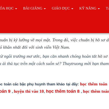
ÓA HỌC
BÀI GIẢNG
GIÁO DỤC
KỸ NĂNG
T
sơ du học Canada, bạn đã biết chưa?
huẩn bị kỹ lưỡng về mọi mặt. Trong đó, việc chuẩn bị hồ sơ d
 khăn nhất đối với sinh viên Việt Nam.
từ ngôi trường mơ ước, bạn cần nhanh chóng hoàn tất
hồ sơ
a ải thủ tục trên một cách suôn sẻ? Thaytruong mời bạn tha
học thêm toán
c toán các bậc phụ huynh tham khảo tại đây:
oá
n 9
luyện thi vào 10
học thêm toán 8
học thêm toá
,
,
,