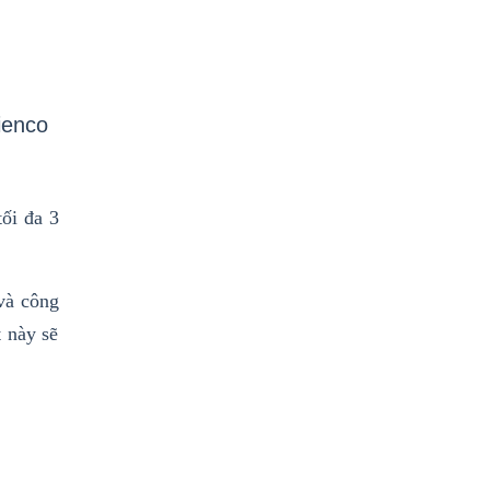
ienco
ối đa 3
 và công
 này sẽ