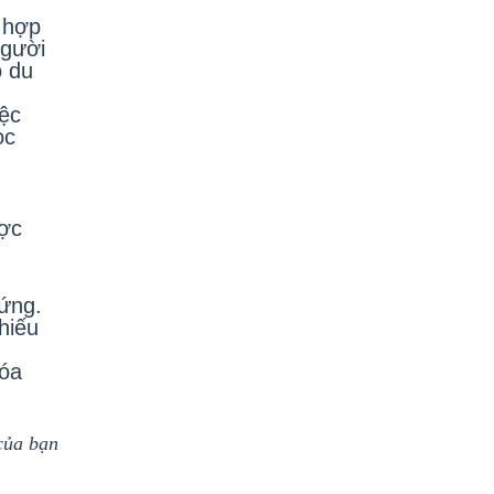
 hợp
người
o du
iệc
ọc
ược
hứng.
hiếu
hóa
của bạn