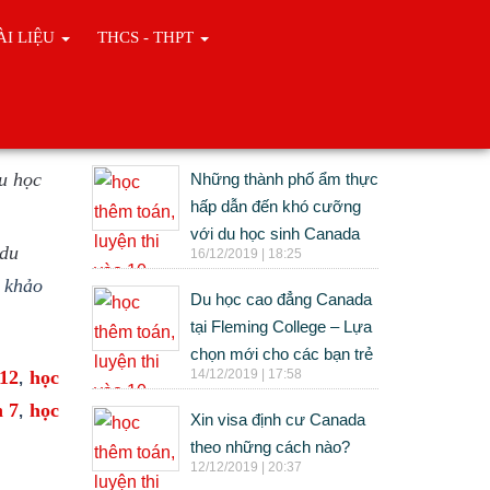
ÀI LIỆU
THCS - THPT
Tin cùng chuyên mục
u học
Những thành phố ẩm thực
hấp dẫn đến khó cưỡng
với du học sinh Canada
 du
16/12/2019 | 18:25
m khảo
Du học cao đẳng Canada
tại Fleming College – Lựa
chọn mới cho các bạn trẻ
14/12/2019 | 17:58
 12
học
,
n 7
học
,
Xin visa định cư Canada
theo những cách nào?
12/12/2019 | 20:37