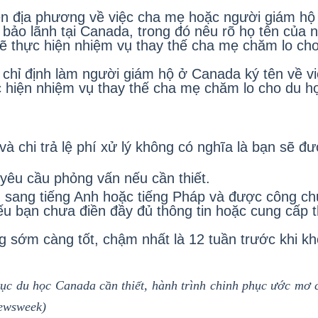
ền địa phương về việc cha mẹ hoặc người giám hộ
bảo lãnh tại Canada, trong đó nêu rõ họ tên của 
ẽ thực hiện nhiệm vụ thay thế cha mẹ chăm lo ch
chỉ định làm người giám hộ ở Canada ký tên về v
 hiện nhiệm vụ thay thế cha mẹ chăm lo cho du h
à chi trả lệ phí xử lý không có nghĩa là bạn sẽ đ
yêu cầu phỏng vấn nếu cần thiết.
ịch sang tiếng Anh hoặc tiếng Pháp và được công c
u bạn chưa điền đầy đủ thông tin hoặc cung cấp t
g sớm càng tốt, chậm nhất là 12 tuần trước khi k
 tục du học Canada cần thiết, hành trình chinh phục ước mơ 
newsweek)