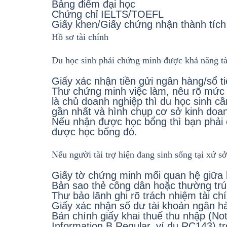
Bảng điểm đại học
Chứng chỉ IELTS/TOEFL
Giấy khen/Giấy chứng nhận thành tích
Hồ sơ tài chính
Du học sinh phải chứng minh được khả năng tài 
Giấy xác nhận tiền gửi ngân hàng/sổ t
Thư chứng minh việc làm, nêu rõ mức l
là chủ doanh nghiệp thì du học sinh cầ
gần nhất và hình chụp cơ sở kinh doa
Nếu nhận được học bổng thì bạn phải ch
được học bổng đó.
Nếu người tài trợ hiện đang sinh sống tại xứ sở
Giấy tờ chứng minh mối quan hệ giữa b
Bản sao thẻ công dân hoặc thường tr
Thư bảo lãnh ghi rõ trách nhiệm tài chí
Giấy xác nhận số dư tài khoản ngân h
Bản chính giấy khai thuế thu nhập (No
Information B Regular, ví dụ RC143) 