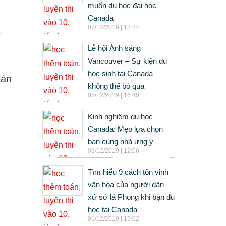
muốn du học đại học
Canada
07/12/2019 | 13:54
r
Lễ hội Ánh sáng
Vancouver – Sự kiện du
học sinh tại Canada
bản
không thể bỏ qua
05/12/2019 | 16:40
Kinh nghiệm du học
Canada: Mẹo lựa chọn
bạn cùng nhà ưng ý
03/12/2019 | 12:06
Tìm hiểu 9 cách tôn vinh
văn hóa của người dân
xứ sở lá Phong khi bạn du
học tại Canada
01/12/2019 | 19:02