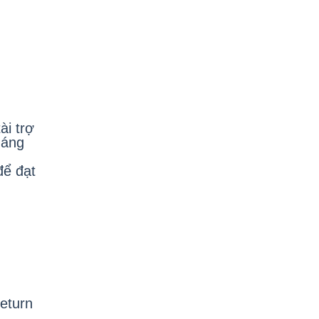
ài trợ
háng
để đạt
eturn