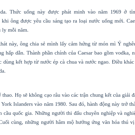
anada. Thức uống này được phát minh vào năm 1969 ở
tỉ
 khi ông được yêu cầu sáng tạo ra loại nước uống mới. Cae
u ly mỗi năm.
 khát này, ông chia sẻ mình lấy cảm hứng từ món mì Ý nghêu
ống hấp dẫn. Thành phần chính của Caesar bao gồm vodka, n
ớc dùng kết hợp từ nước ép cà chua và nước ngao. Điều khác 
da.
 thao. Họ sẽ không cạo râu vào các trận chung kết của giải 
 York Islanders vào năm 1980. Sau đó, hành động này trở thà
n cầu quốc gia. Những người thi đấu chuyên nghiệp và nghi
. Cuối cùng, những người hâm mộ hưởng ứng văn hóa thú vị