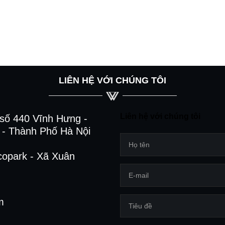
LIÊN HỆ VỚI CHÚNG TÔI
Liên hệ với chúng tôi
số 440 Vĩnh Hưng -
- Thành Phố Hà Nội
copark - Xã Xuân
m