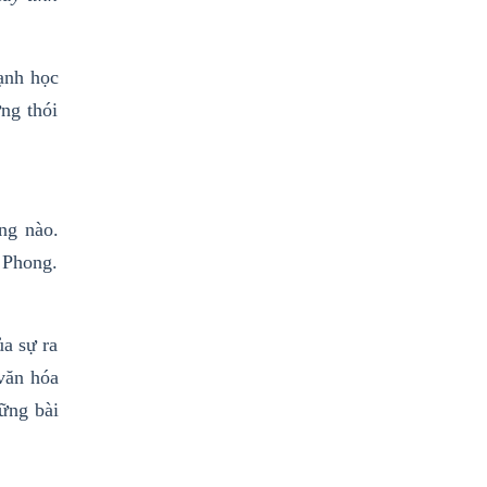
cạnh học
ng thói
ng nào.
 Phong.
ủa sự ra
 văn hóa
ững bài