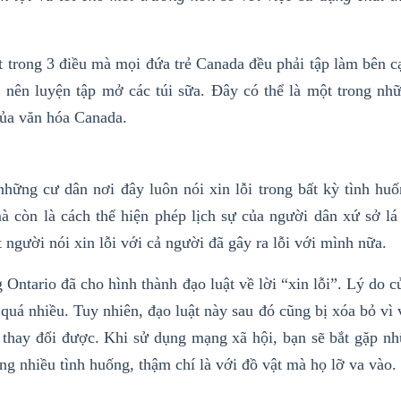
t trong 3 điều mà mọi đứa trẻ Canada đều phải tập làm bên 
n nên luyện tập mở các túi sữa. Đây có thể là một trong nhữ
của văn hóa Canada.
hững cư dân nơi đây luôn nói xin lỗi trong bất kỳ tình huố
à còn là cách thể hiện phép lịch sự của người dân xứ sở lá
 người nói xin lỗi với cả người đã gây ra lỗi với mình nữa.
 Ontario đã cho hình thành đạo luật về lời “xin lỗi”. Lý do c
i quá nhiều. Tuy nhiên, đạo luật này sau đó cũng bị xóa bỏ vì
ể thay đổi được. Khi sử dụng mạng xã hội, bạn sẽ bắt gặp nh
ng nhiều tình huống, thậm chí là với đồ vật mà họ lỡ va vào.