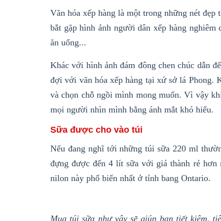
Văn hóa xếp hàng là một trong những nét đẹp 
bắt gặp hình ảnh người dân xếp hàng nghiêm c
ăn uống...
Khác với hình ảnh đám đông chen chúc dẫn đến
đợi với văn hóa xếp hàng tại xứ sở lá Phong. K
và chọn chỗ ngồi mình mong muốn. Vì vậy khi
mọi người nhìn mình bằng ánh mắt khó hiểu.
Sữa được cho vào túi
Nếu đang nghĩ tới những túi sữa 220 ml thườn
đựng được đến 4 lít sữa với giá thành rẻ hơn 
nilon này phổ biến nhất ở
tỉnh bang Ont
ario
.
Mua túi sữa như vậy sẽ giúp bạn tiết kiệm, ti