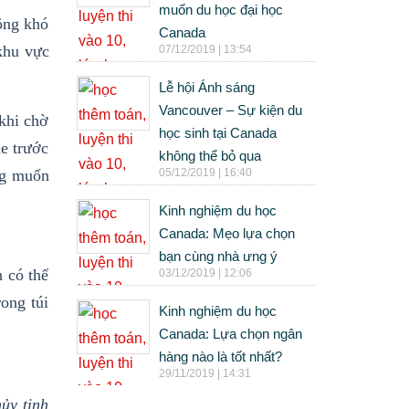
muốn du học đại học
ông khó
Canada
 khu vực
07/12/2019 | 13:54
Lễ hội Ánh sáng
Vancouver – Sự kiện du
khi chờ
học sinh tại Canada
xe trước
không thể bỏ qua
ng muốn
05/12/2019 | 16:40
Kinh nghiệm du học
Canada: Mẹo lựa chọn
bạn cùng nhà ưng ý
 có thể
03/12/2019 | 12:06
rong túi
Kinh nghiệm du học
Canada: Lựa chọn ngân
hàng nào là tốt nhất?
29/11/2019 | 14:31
hủy tinh