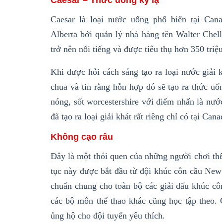
Caesar – Thức uống kỳ lạ
Caesar là loại nước uống phổ biến tại C
Alb
erta
bởi quản lý nhà hàng tên Walter Chell
trở nên nổi tiếng và được tiêu thụ hơn 350 triệ
Khi được hỏi cách sáng tạo ra loại nước giải
chua và tin rằng hỗn hợp đó sẽ tạo ra thức u
nóng, sốt worcestershire với điểm nhấn là nư
đã tạo ra loại giải khát rất riêng chỉ có tại Cana
Không cạo râu
Đây là một thói quen của những người chơi thể
tục này được bắt đầu từ đội khúc côn cầu New
chuẩn chung cho toàn bộ các giải đấu khúc cô
các bộ môn thể thao khác cũng học tập theo
ủng hộ cho đội tuyển yêu thích.