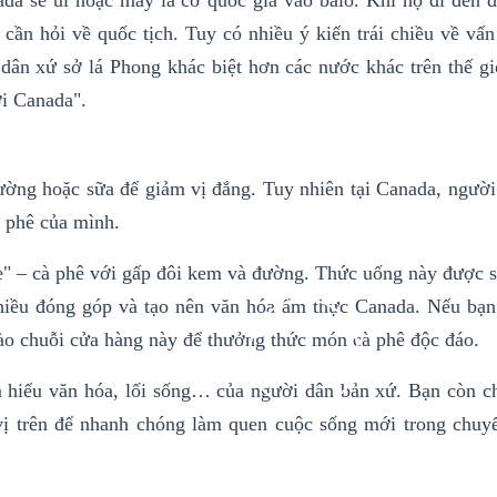
ada sẽ ủi hoặc may lá cờ quốc gia vào balo. Khi họ đi đến đ
cần hỏi về quốc tịch. Tuy có nhiều ý kiến trái chiều về vấ
ân xứ sở lá Phong khác biệt hơn các nước khác trên thế gi
i Canada".
ờng hoặc sữa để giảm vị đắng. Tuy nhiên tại Canada, người
 phê của mình.
e" – cà phê với gấp đôi kem và đường. Thức uống này được s
nhiều đóng góp và tạo nên văn hóa ẩm thực Canada. Nếu bạn
vào chuỗi cửa hàng này để thưởng thức món cà phê độc đáo.
ìm hiểu văn hóa, lối sống… của người dân bản xứ. Bạn còn c
vị trên để nhanh chóng làm quen cuộc sống mới trong chuy