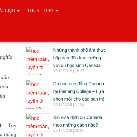
ÀI LIỆU
THCS - THPT
tại
Tin cùng chuyên mục
Những thành phố ẩm thực
 nghĩa
hấp dẫn đến khó cưỡng
với du học sinh Canada
16/12/2019 | 18:25
 dân
Du học cao đẳng Canada
 hóa
tại Fleming College – Lựa
của
chọn mới cho các bạn trẻ
14/12/2019 | 17:58
Xin visa định cư Canada
11. Tuy
theo những cách nào?
12/12/2019 | 20:37
ủa tháng