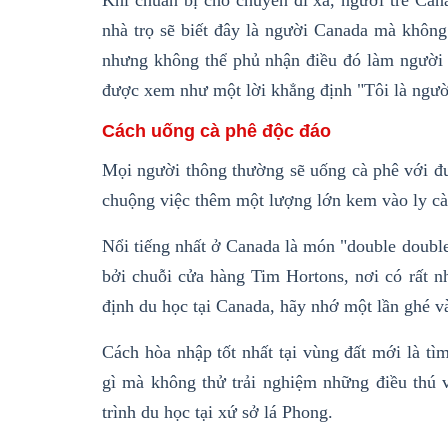
Khi chuẩn bị cho chuyến đi xa, người trẻ Can
nhà trọ sẽ biết đây là người Canada mà không 
nhưng không thể phủ nhận điều đó làm người d
được xem như một lời khẳng định "Tôi là ngườ
Cách uống cà phê độc đáo
Mọi người thông thường sẽ uống cà phê với đư
chuộng việc thêm một lượng lớn kem vào ly cà
Nổi tiếng nhất ở Canada là món "double doubl
bởi chuỗi cửa hàng Tim Hortons, nơi có rất 
định du học tại Canada, hãy nhớ một lần ghé 
Cách hòa nhập tốt nhất tại vùng đất mới là t
gì mà không thử trải nghiệm những điều thú 
trình du học tại xứ sở lá Phong.