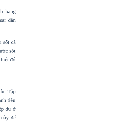
nh bang
sar dần
 sốt cà
ước sốt
biệt đó
đấu. Tập
nh tiêu
ệp dư ở
 này để