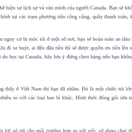
thể hiện sự lịch sự và văn minh của người Canada. Bạn sẽ kh
hỉnh tại các trạm
phương tiện c
ông cộng
, quầy thanh toán,
 nguy cơ bị móc túi ở một số nơi, bạn sẽ hoàn toàn an tâm 
hi đi xe buýt, ai đến đầu tiên thì sẽ được quyền ưu tiên lên 
 du học tại Canada, hãy lưu ý đừng chen hàng nếu bạn khô
g thấy ở Việt Nam thì bạn đã nhầm. Đó là một chiếc túi lớn
nhiều so với các loại bao bì khác. Hình thức đóng gói sữa t
ện lợi và tốt cho môi trường hơn so với việc sử dụng chai t