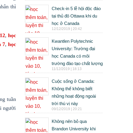
hân thì
Check-in 5 lễ hội độc đáo
tại thủ đô Ottawa khi du
học ở Canada
12/12/2019 | 20:42
 12
học
,
Kwantlen Polytechnic
n 7
học
,
University: Trường đại
học Canada có môi
trường đào tạo chất lượng
11/12/2019 | 18:13
Cuộc sống ở Canada:
Không thể không biết
những hoạt động ngoài
ong tuần
trời thú vị này
ới người
09/12/2019 | 20:21
Không nên bỏ qua
Brandon University khi