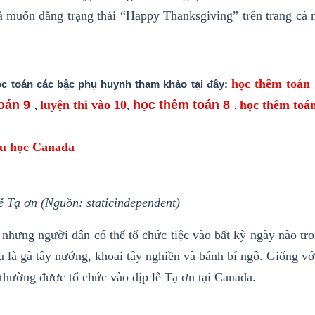
à muốn đăng trạng thái “Happy Thanksgiving” trên trang cá n
học thêm toán
c toán các bậc phụ huynh tham khảo tại đây:
oá
n 9
luyện thi vào 10
học thêm toán 8
học thêm toá
,
,
,
u học Ca
nada
lễ Tạ ơn
(Nguồn: staticindependent)
 nhưng người dân có thể tổ chức tiệc vào bất kỳ ngày nào tr
 là gà tây nướng, khoai tây nghiền và bánh bí ngô. Giống v
thường được tổ chức vào dịp lễ Tạ ơn tại Canada.