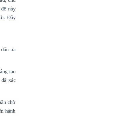
âu, chủ
n đề này
ới. Đây
 dân ưa
áng tạo
 đã xác
hần chờ
ến hành