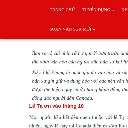
TRANG CHỦ
TUYỂN DỤNG
KH
Trang chủ
Du Học Canada
SOẠN VĂN SGK MỚI
Tìm hiểu 9 cách tôn vinh văn hóa
Bạn sẽ có cái nhìn rõ hơn, mới hơn trước nh
tôn vinh văn hóa của người dân bản xứ khi l
Xứ sở lá Phong là quốc gia đa văn hóa và sắc
bản xứ gìn giữ và dung hòa với các nền văn h
được thể hiện ngay cả ở những hành động thư
đông đảo
người dân Canada
.
Lễ Tạ ơn vào tháng 10
Mọi người hầu hết đều quen thuộc với lễ Tạ 
nhiên, ngày lễ này tại Canada diễn ra sớm hơn