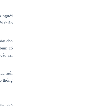
à người
ới thiên
hảy cho
album có
câu cá,
mục mới
o thông