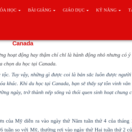
ÓA HỌC
BÀI GIẢNG
GIÁO DỤC
KỸ NĂNG
T
 của người dân xứ sở lá Phong khi bạn du học 
Canada
ững hoạt động hay thậm chí chỉ là hành động nhỏ nhưng có ý
ựa chọn du học tại Canada.
 tộc. Tuy vậy, những gì được coi là bản sắc luôn được người
óa khác. Khi du học tại Canada, bạn sẽ thấy sự tôn vinh văn
ờng ngày, trở thành nếp sống và thói quen sinh hoạt chung 
ơn của Mỹ diễn ra vào ngày thứ Năm tuần thứ 4 của tháng 
 6 tuần so với Mỹ, thường rơi vào ngày thứ Hai tuần thứ 2 c