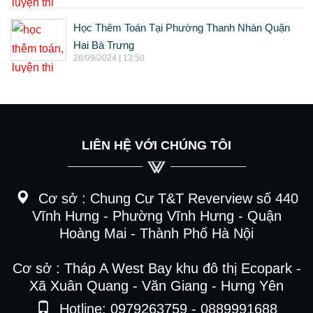
Học Thêm Toán Tại Phường Thanh Nhàn Quận
Hai Bà Trưng
28/09/2024 | 13:50
LIÊN HỆ VỚI CHÚNG TÔI
Cơ sở :
Chung Cư T&T Reverview số 440
Vĩnh Hưng - Phường Vĩnh Hưng - Quận
Hoàng Mai - Thành Phố Hà Nội
Cơ sở : Tháp A West Bay khu đô thị Ecopark -
Xã Xuân Quang - Văn Giang - Hưng Yên
Hotline: 0979263759 - 0889991688