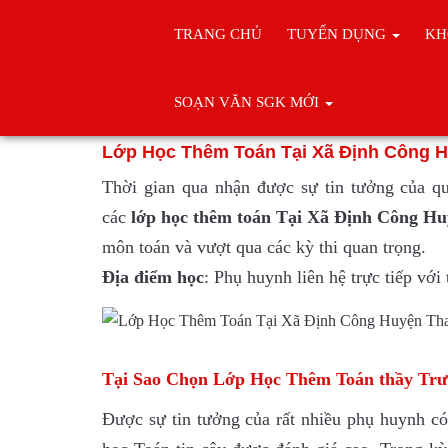
TRANG CHỦ
TUYỂN DỤNG
KH
Trang chủ
Học thêm toán
SOẠN VĂN SGK MỚI
Lớp Học Thêm Toá
Lớp Học Thêm Toán Tại Xã Định Công H
Thời gian qua nhận được sự tin tưởng của q
các
lớp
học thêm toán Tại Xã Định Công H
môn toán và vượt qua các kỳ thi quan trọng.
Địa điểm học
: Phụ huynh liên hệ trực tiếp vớ
Tại Sao Chọn Lớp Học Thêm Toán thầy Trư
Được sự tin tưởng của rất nhiều phụ huynh có