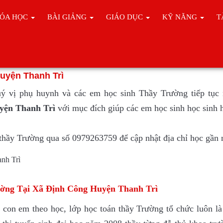
ÓA HỌC
BÀI GIẢNG
GIÁO DỤC
KỸ NĂNG
T
n Tại Xã Định Công Huyện Thanh Trì
uyện Thanh Trì
uý vị phụ huynh và các em học sinh Thầy Trường tiếp tục
uyện Thanh Trì
với mục đích giúp các em học sinh học sinh 
i thầy Trường qua số 0979263759 để cập nhật địa chỉ học gần 
ờng Tại Xã Định Công Huyện Thanh Trì
 con em theo học, lớp học toán thầy Trường tổ chức luôn là 