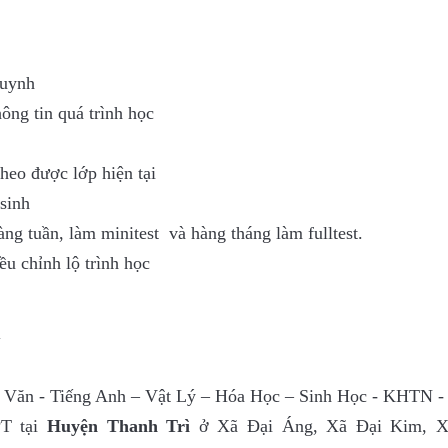
huynh
ông tin quá trình học
theo được lớp hiện tại
sinh
àng tuần, làm minitest và hàng tháng làm fulltest.
u chỉnh lộ trình học
ữ Văn - Tiếng Anh – Vật Lý – Hóa Học – Sinh Học - KHTN
PT tại
Huyện Thanh Trì
ở Xã Đại Áng, Xã Đại Kim, X