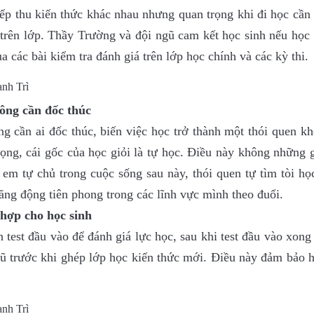
iếp thu kiến thức khác nhau nhưng quan trọng khi đi học cần
á trên lớp. Thầy Trường và đội ngũ cam kết học sinh nếu họ
ua các bài kiểm tra đánh giá trên lớp học chính và các kỳ thi.
hông cần đốc thúc
g cần ai đốc thúc, biến việc học trở thành một thói quen k
rọng, cái gốc của học giỏi là tự học. Điều này không những 
em tự chủ trong cuộc sống sau này, thói quen tự tìm tòi họ
ng động tiên phong trong các lĩnh vực mình theo đuổi.
 hợp cho học sinh
test đầu vào để đánh giá lực học, sau khi test đầu vào xong
c cũ trước khi ghép lớp học kiến thức mới. Điều này đảm bảo 