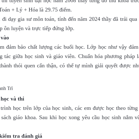
 thi tuyển sinh đại học năm 2008 thầy từng đỗ thủ khoa trư
oán + Lý + Hóa là 29.75 điểm.
ã đi dạy gia sư môn toán, tính đến năm 2024 thầy đã trải qu
 ôn luyện và trực tiếp đứng lớp.
 vào
ằm đảm bảo chất lượng các buổi học. Lớp học như vậy đảm
ng tác giữa học sinh và giáo viên. Chuẩn hóa phương pháp l
thành thói quen cẩn thận, có thể tự mình giải quyết được n
 học và thi
 trình học trên lớp của học sinh, các em được học theo từng
 sách giáo khoa. Sau khi học xong yêu cầu học sinh nắm v
 kiểm tra đánh giá