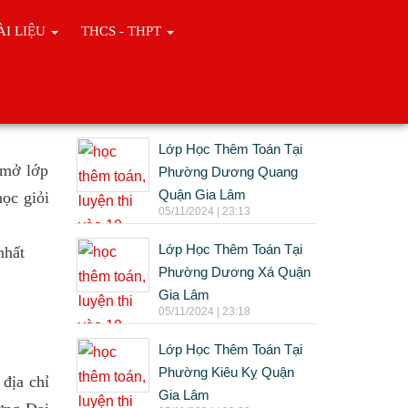
ÀI LIỆU
THCS - THPT
Tin cùng chuyên mục
Lớp Học Thêm Toán Tại
 mở lớp
Phường Dương Quang
Quận Gia Lâm
học giỏi
05/11/2024 | 23:13
Lớp Học Thêm Toán Tại
nhất
Phường Dương Xá Quận
Gia Lâm
05/11/2024 | 23:18
Lớp Học Thêm Toán Tại
Phường Kiêu Kỵ Quận
địa chỉ
Gia Lâm