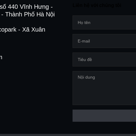
Liên hệ với chúng tôi
số 440 Vĩnh Hưng -
- Thành Phố Hà Nội
copark - Xã Xuân
m