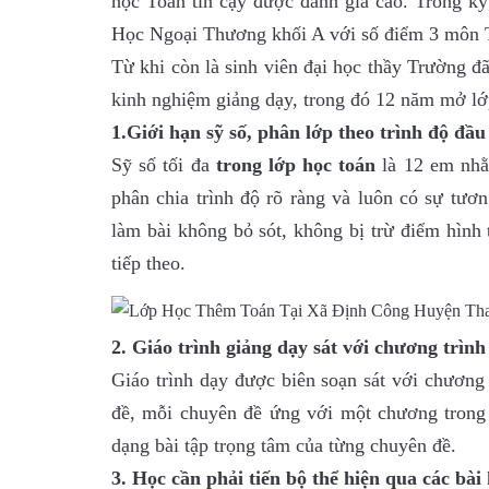
học Toán tin cậy được đánh giá cao. Trong kỳ
Học Ngoại Thương khối A với số điểm 3 môn T
Từ khi còn là sinh viên đại học thầy Trường đ
kinh nghiệm giảng dạy, trong đó 12 năm mở lớp
1.Giới hạn sỹ số, phân lớp theo trình độ đầu
Sỹ số tối đa
trong lớp học toán
là 12 em nh
phân chia trình độ rõ ràng và luôn có sự tươ
làm bài không bỏ sót, không bị trừ điểm hình 
tiếp theo.
2. Giáo trình giảng dạy sát với chương trình
Giáo trình dạy được biên soạn sát với chương
đề, mỗi chuyên đề ứng với một chương trong
dạng bài tập trọng tâm của từng chuyên đề.
3. Học cần phải tiến bộ thể hiện qua các bài