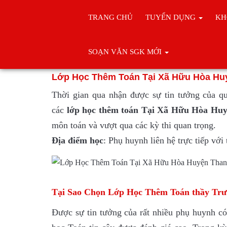
TRANG CHỦ
TUYỂN DỤNG
KH
Trang chủ
Học thêm toán
SOẠN VĂN SGK MỚI
Lớp Học Thêm To
Lớp Học Thêm Toán Tại Xã Hữu Hòa Huy
Thời gian qua nhận được sự tin tưởng của q
các
lớp
học thêm toán Tại Xã Hữu Hòa Hu
môn toán và vượt qua các kỳ thi quan trọng.
Địa điểm học
: Phụ huynh liên hệ trực tiếp vớ
Tại Sao Chọn Lớp Học Thêm Toán thầy Tr
Được sự tin tưởng của rất nhiều phụ huynh có