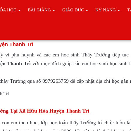
ÓA HỌC
BÀI GIẢNG
GIÁO DỤC
KỸ NĂNG
T
án Tại Xã Hữu Hòa Huyện Thanh Trì
ện Thanh Trì
uý vị phụ huynh và các em học sinh Thầy Trường tiếp tục
yện Thanh Trì
với mục đích giúp các em học sinh học sinh h
i thầy Trường qua số 0979263759 để cập nhật địa chỉ học gần 
ường Tại Xã Hữu Hòa Huyện Thanh Trì
 con em theo học, lớp học toán thầy Trường tổ chức luôn là 