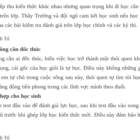
iếp thu kiến thức khác nhau nhưng quan trọng khi đi học cần
á trên lớp. Thầy Trường và đội ngũ cam kết học sinh nếu họ
ua các bài kiểm tra đánh giá trên lớp học chính và các kỳ thi.
hông cần đốc thúc
g cần ai đốc thúc, biến việc học trở thành một thói quen k
rọng, cái gốc của học giỏi là tự học. Điều này không những 
em tự chủ trong cuộc sống sau này, thói quen tự tìm tòi họ
ng động tiên phong trong các lĩnh vực mình theo đuổi.
 hợp cho học sinh
test đầu vào để đánh giá lực học, sau khi test đầu vào xong
c cũ trước khi ghép lớp học kiến thức mới. Điều này đảm bảo 