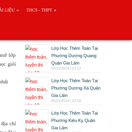
ÀI LIỆU
THCS - THPT
Tin cùng chuyên mục
Lớp Học Thêm Toán Tại
 mở lớp
Phường Dương Quang
Quận Gia Lâm
ọc giỏi
05/11/2024 | 23:13
Lớp Học Thêm Toán Tại
nhất
Phường Dương Xá Quận
Gia Lâm
05/11/2024 | 23:18
Lớp Học Thêm Toán Tại
Phường Kiêu Kỵ Quận
địa chỉ
Gia Lâm