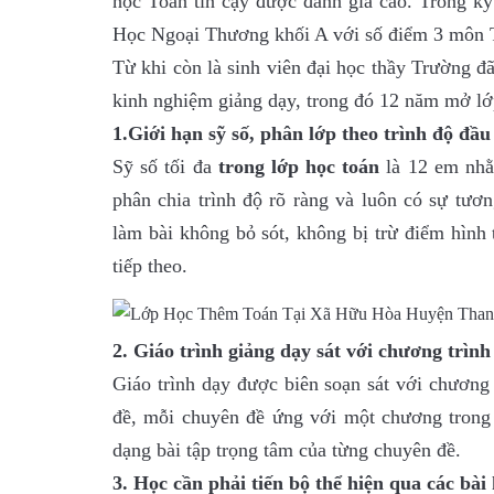
học Toán tin cậy được đánh giá cao. Trong kỳ
Học Ngoại Thương khối A với số điểm 3 môn T
Từ khi còn là sinh viên đại học thầy Trường đ
kinh nghiệm giảng dạy, trong đó 12 năm mở lớp
1.Giới hạn sỹ số, phân lớp theo trình độ đầu
Sỹ số tối đa
trong lớp học toán
là 12 em nh
phân chia trình độ rõ ràng và luôn có sự tươ
làm bài không bỏ sót, không bị trừ điểm hình 
tiếp theo.
2. Giáo trình giảng dạy sát với chương trình
Giáo trình dạy được biên soạn sát với chương
đề, mỗi chuyên đề ứng với một chương trong
dạng bài tập trọng tâm của từng chuyên đề.
3. Học cần phải tiến bộ thể hiện qua các bài