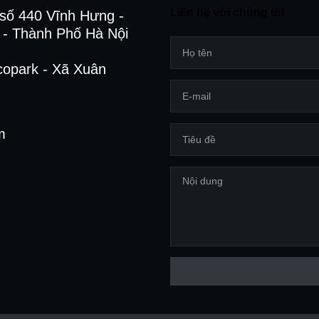
Liên hệ với chúng tôi
số 440 Vĩnh Hưng -
- Thành Phố Hà Nội
copark - Xã Xuân
m