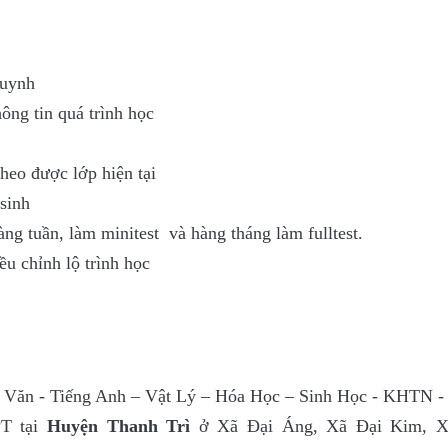
huynh
ông tin quá trình học
theo được lớp hiện tại
sinh
àng tuần, làm minitest và hàng tháng làm fulltest.
u chỉnh lộ trình học
ữ Văn - Tiếng Anh – Vật Lý – Hóa Học – Sinh Học - KHTN
PT tại
Huyện Thanh Trì
ở Xã Đại Áng, Xã Đại Kim, X