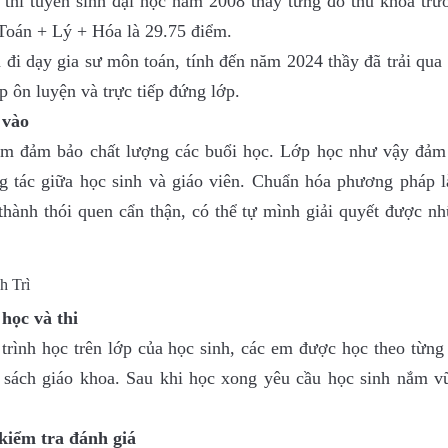
 thi tuyển sinh đại học năm 2008 thầy từng đỗ thủ khoa trư
oán + Lý + Hóa là 29.75 điểm.
ã đi dạy gia sư môn toán, tính đến năm 2024 thầy đã trải qu
 ôn luyện và trực tiếp đứng lớp.
 vào
ằm đảm bảo chất lượng các buổi học. Lớp học như vậy đảm
ng tác giữa học sinh và giáo viên. Chuẩn hóa phương pháp l
thành thói quen cẩn thận, có thể tự mình giải quyết được n
 học và thi
 trình học trên lớp của học sinh, các em được học theo từng
 sách giáo khoa. Sau khi học xong yêu cầu học sinh nắm v
 kiểm tra đánh giá