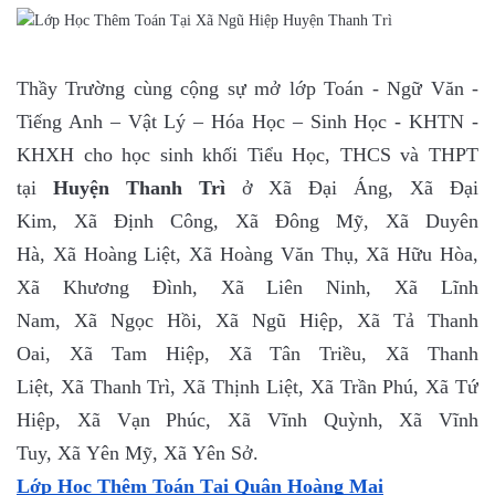
Thầy Trường cùng cộng sự mở lớp Toán - Ngữ Văn -
Tiếng Anh – Vật Lý – Hóa Học – Sinh Học - KHTN -
KHXH cho học sinh khối Tiểu Học, THCS và THPT
tại
Huyện Thanh Trì
ở Xã Đại Áng, Xã Đại
Kim, Xã Định Công, Xã Đông Mỹ, Xã Duyên
Hà, Xã Hoàng Liệt, Xã Hoàng Văn Thụ, Xã Hữu Hòa,
Xã Khương Đình, Xã Liên Ninh, Xã Lĩnh
Nam, Xã Ngọc Hồi, Xã Ngũ Hiệp, Xã Tả Thanh
Oai, Xã Tam Hiệp, Xã Tân Triều, Xã Thanh
Liệt, Xã Thanh Trì, Xã Thịnh Liệt, Xã Trần Phú, Xã Tứ
Hiệp, Xã Vạn Phúc, Xã Vĩnh Quỳnh, Xã Vĩnh
Tuy, Xã Yên Mỹ, Xã Yên Sở.
Lớp Học Thêm Toán Tại Quận Hoàng Mai