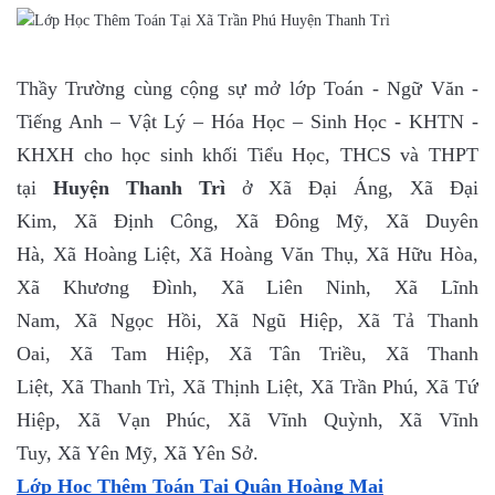
Thầy Trường cùng cộng sự mở lớp Toán - Ngữ Văn -
Tiếng Anh – Vật Lý – Hóa Học – Sinh Học - KHTN -
KHXH cho học sinh khối Tiểu Học, THCS và THPT
tại
Huyện Thanh Trì
ở Xã Đại Áng, Xã Đại
Kim, Xã Định Công, Xã Đông Mỹ, Xã Duyên
Hà, Xã Hoàng Liệt, Xã Hoàng Văn Thụ, Xã Hữu Hòa,
Xã Khương Đình, Xã Liên Ninh, Xã Lĩnh
Nam, Xã Ngọc Hồi, Xã Ngũ Hiệp, Xã Tả Thanh
Oai, Xã Tam Hiệp, Xã Tân Triều, Xã Thanh
Liệt, Xã Thanh Trì, Xã Thịnh Liệt, Xã Trần Phú, Xã Tứ
Hiệp, Xã Vạn Phúc, Xã Vĩnh Quỳnh, Xã Vĩnh
Tuy, Xã Yên Mỹ, Xã Yên Sở.
Lớp Học Thêm Toán Tại Quận Hoàng Mai