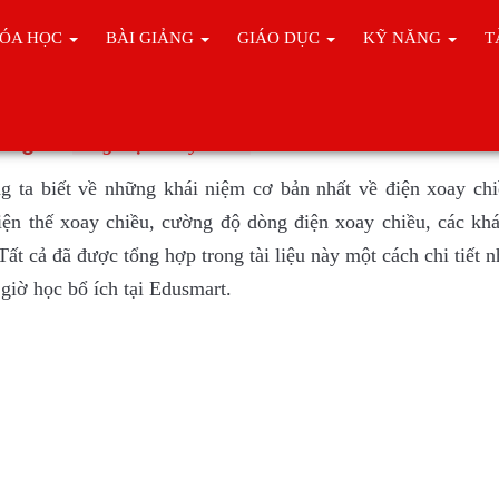
ÓA HỌC
BÀI GIẢNG
GIÁO DỤC
KỸ NĂNG
T
ơng về
dòng điện xoay chiều
 ta biết về những khái niệm cơ bản nhất về điện xoay chi
iện thế xoay chiều, cường độ dòng điện xoay chiều, các khá
ất cả đã được tổng hợp trong tài liệu này một cách chi tiết 
giờ học bổ ích tại Edusmart.