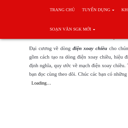
TRANG CHỦ
TUYỂN DỤNG
KH
Trang chủ
Tài liệu Vật lý
SOẠN VĂN SGK MỚI
Đại cư
Đại cương về dòng
điện xoay chiều
cho chúng
gồm cách tạo ra dòng điện xoay chiều, hiệu đ
định nghĩa, quy ước về mạch điện xoay chiều. T
bạn đọc cùng theo dõi. Chúc các bạn có những 