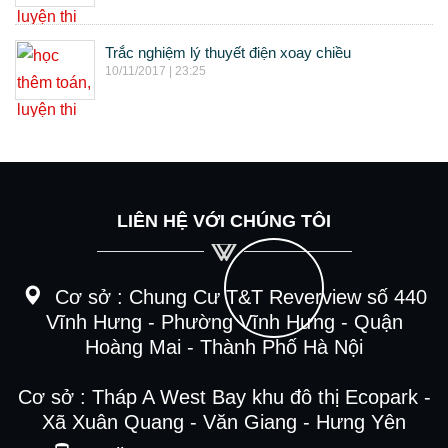
Trắc nghiệm lý thuyết điện xoay chiều
10/11/2017 | 23:25
LIÊN HỆ VỚI CHÚNG TÔI
Cơ sở :
Chung Cư T&T Reverview số 440
Vĩnh Hưng - Phường Vĩnh Hưng - Quận
Hoàng Mai - Thành Phố Hà Nội
Cơ sở : Tháp A West Bay khu đô thị Ecopark -
Xã Xuân Quang - Văn Giang - Hưng Yên