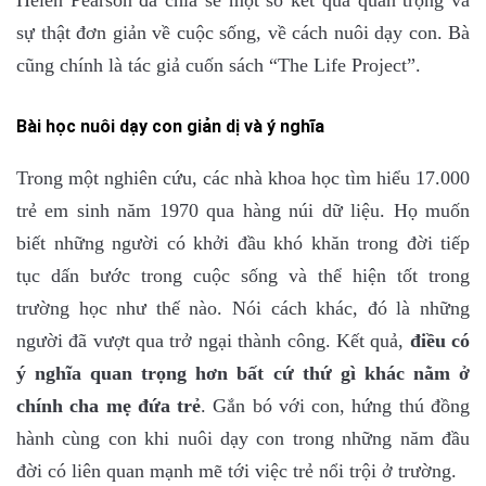
Helen Pearson đã chia sẻ một số kết quả quan trọng và
sự thật đơn giản về cuộc sống, về cách
nuôi dạy
con
. Bà
cũng chính là tác giả cuốn sách “The Life Project”.
Bài học nuôi dạy con giản dị và ý nghĩa
Trong một nghiên cứu, các nhà khoa học tìm hiểu 17.000
trẻ em sinh năm 1970 qua hàng núi dữ liệu. Họ muốn
biết những người có khởi đầu khó khăn trong đời tiếp
tục dấn bước trong cuộc sống và thể hiện tốt trong
trường học như thế nào. Nói cách khác, đó là những
người đã vượt qua trở ngại thành công. Kết quả,
điều có
ý nghĩa quan trọng hơn bất cứ thứ gì khác nằm ở
chính cha mẹ đứa trẻ
. Gắn bó với con, hứng thú
đồng
hành
cùng con
khi
nuôi dạy
con
trong những năm đầu
đời có liên quan mạnh mẽ tới việc trẻ nổi trội ở trường.