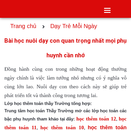
Toggle
navigatio
Trang chủ
Dạy Trẻ Mỗi Ngày
Bài học nuôi dạy con quan trọng nhất mọi phụ
huynh cần nhớ
Đồng hành cù
ng con
trong những hoạt động thường
ngày chính là việc làm tưởng nhỏ nhưng có ý nghĩa vô
cùng lớn lao.
Nuô
i dạy con
theo cách này sẽ giúp trẻ
phát triển tốt và thành công trong tương lai.
Lớp học thêm toán thầy Trường tổng hợp:
Trung tâm học toán Thầy Trường mở các lớp học toán các
học thêm toán 12
học
bậc phụ huynh tham khảo tại đây:
,
thêm toán 11
học thêm toán 10
học thêm toá
n
,
,