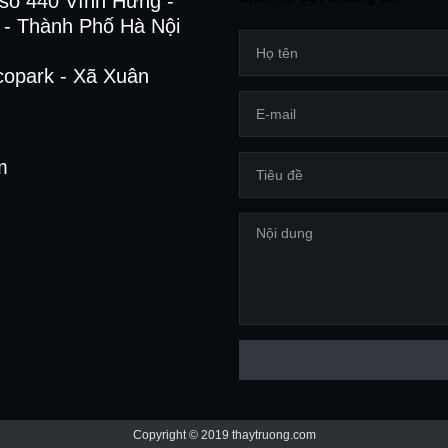
số 440 Vĩnh Hưng -
- Thành Phố Hà Nội
copark - Xã Xuân
m
Copyright © 2019 thaytruong.com