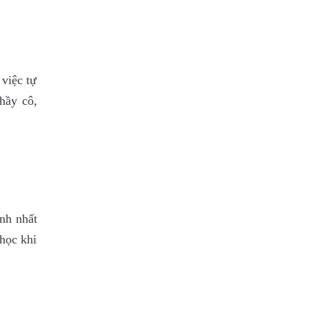
việc tự
hầy cô,
ình nhất
 học khi