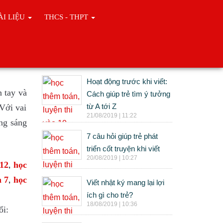
ÀI LIỆU
THCS - THPT
Tin cùng chuyên mục
Hoạt động trước khi viết:
n tay và
Cách giúp trẻ tìm ý tưởng
từ A tới Z
 Với vai
21/08/2019 | 11:22
ăng
sán
g
7 câu hỏi giúp trẻ phát
triển cốt truyện khi viết
20/08/2019 | 10:27
 12
học
,
n 7
học
,
Viết nhật ký mang lại lợi
ích gì cho trẻ?
18/08/2019 | 10:36
ổi: