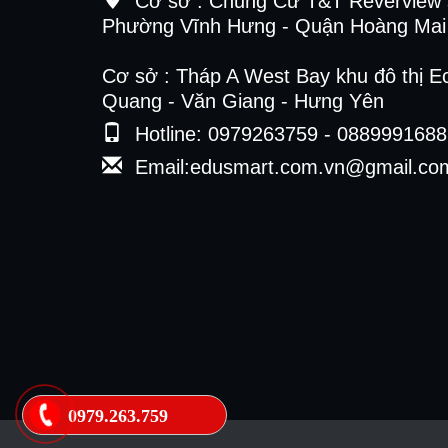
Cơ sở :
Chung Cư T&T Reverview 
Phường Vĩnh Hưng - Quận Hoàng Mai 
Cơ sở : Tháp A West Bay khu đô thị E
Quang - Văn Giang - Hưng Yên
Hotline: 0979263759 - 0889991688
Email:edusmart.com.vn@gmail.co
0979.263.759