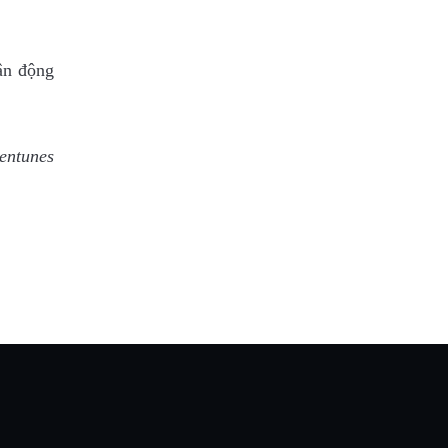
vận động
entunes