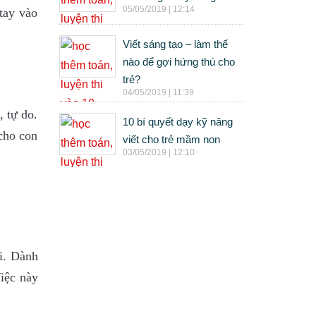
05/05/2019 | 12:14
 tay vào
Viết sáng tạo – làm thế
nào để gợi hứng thú cho
trẻ?
04/05/2019 | 11:39
, tự do.
10 bí quyết dạy kỹ năng
cho con
viết cho trẻ mầm non
03/05/2019 | 12:10
ại. Dành
iệc này