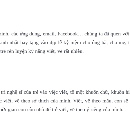
 minh, các ứng dụng, email, Facebook… chúng ta đã quen với 
nh nhật hay tặng vào dịp lễ kỷ niệm cho ông bà, cha mẹ, t
 trẻ rèn luyện
kỹ năn
g viết
, vẽ rất nhiều.
rí nghệ sĩ của trẻ vào việc viết, tô một khuôn chữ, khuôn h
c viết, vẽ theo sở thích của mình. Viết, vẽ theo mẫu, con sẽ
ời gian con còn nhỏ để trẻ viết, vẽ theo ý riêng của mình.