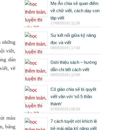
Mẹ Ấn chia sẻ quan điểm
về chữ viết, cách dạy con
tập viết
17/08/2019 | 11:39
Sự kết nối giữa kỹ năng
a những
đọc và viết
09/05/2019 | 17:43
ội viết,
ảng dán
Giới thiệu sách – hướng
viết, vẽ
dẫn chi tiết cách viết
08/05/2019 | 12:06
Cô giáo chia sẻ bí quyết
viết văn với ‘số 5 thần
thánh’
07/05/2019 | 08:33
bút màu
7 cách tuyệt vời khích lệ
n, bảng
trẻ mài giũa kỹ năng viết