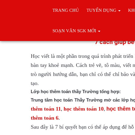
TRANG CHỦ
TUYỂN DỤNG
KH
Trang chủ
kỸ NĂNG VIẾT CHO
SOẠN VĂN SGK MỚI
7 cách giúp bé
Học viết là một phần trong quá trình phát triể
bàn tay khoẻ mạnh. Cách trẻ vẽ, tô màu, viết 
trò người hướng dẫn, bạn chỉ có thể chỉ bảo v
tạo
.
Lớp học thêm toán thầy Trường tổng hợp:
Trung tâm học toán Thầy Trường mở các lớp họ
thêm toán 11
học thêm toán 10
học thêm t
,
,
thêm toán 6
.
Sau đây là 7 bí quyết bạn có thể áp dụng để hỗ