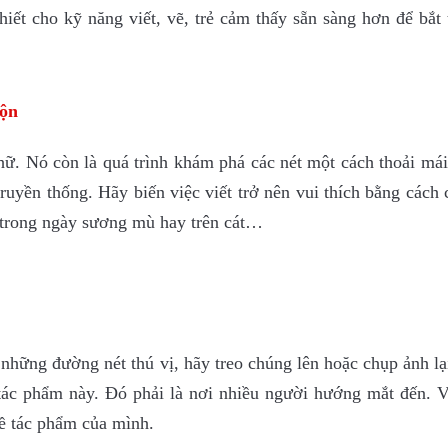
hiết cho kỹ năng viết, vẽ, trẻ cảm thấy sẵn sàng hơn để bắt
hộn
hữ. Nó còn là quá trình khám phá các nét một cách thoải mái
yền thống. Hãy biến việc viết trở nên vui thích bằng cách 
ổ trong ngày sương mù hay trên cát…
những đường nét thú vị, hãy treo chúng lên hoặc chụp ảnh l
g tác phẩm này. Đó phải là nơi nhiều người hướng mắt đến. V
về tác phẩm của mình.