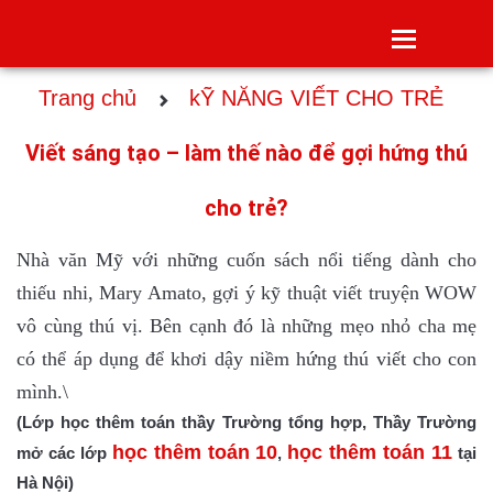
Toggle
navigatio
Trang chủ
kỸ NĂNG VIẾT CHO TRẺ
Viết sáng tạo – làm thế nào để gợi hứng thú
cho trẻ?
Nhà văn Mỹ với những cuốn sách nổi tiếng dành cho
thiếu nhi, Mary Amato, gợi ý kỹ thuật viết truyện WOW
vô cùng thú vị. Bên cạnh đó là những mẹo nhỏ cha mẹ
có thể áp dụng để khơi dậy niềm hứng thú viết cho con
mình.\
(Lớp học thêm toán thầy Trường tổng hợp, Thầy Trường
học thêm toán 10
học thêm toá
n 11
mở các lớp
,
tại
Hà Nội)