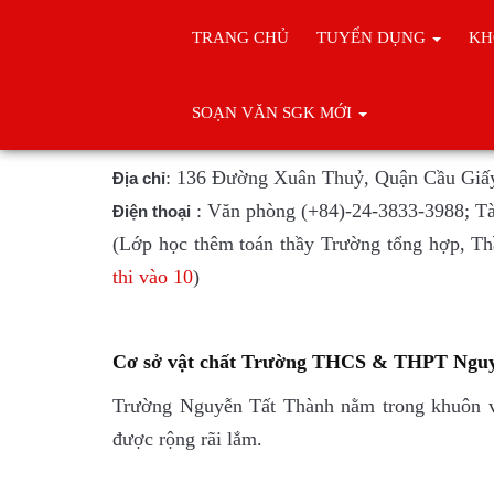
TRANG CHỦ
TUYỂN DỤNG
KH
Trang chủ
THPT TẠI HÀ NỘI
SOẠN VĂN SGK MỚI
Trường THC
: 136 Đường Xuân Thuỷ, Quận Cầu Giấ
Địa chỉ
: Văn phòng
(+84)-24-3833-3988;
Tà
Điện thoại
(Lớp học thêm toán thầy Trường tổng hợp, 
thi vào 10
)
Cơ sở vật chất Trường THCS & THPT Ngu
Trường Nguyễn Tất Thành nằm trong khuôn 
được rộng rãi lắm.