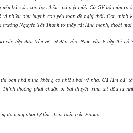
ừng nên bắt các con học thêm mà mệt mỏi. Có GV bộ môn (mô
à vì nhiều phụ huynh con yếu toán đề nghị thôi. Con mình k
 trường Nguyễn Tất Thành tớ thấy rất lành mạnh, thoải mái.
o các lớp dựa trên hồ sơ đầu vào. Năm vừa 6 lớp thì có 3
6 thì bạn nhà mình không có nhiều bài về nhà. Cả làm bài tậ
 Thỉnh thoảng phải chuẩn bị bài thuyết trình thì đầu tư nh
ng đó cũng phải tự làm thêm toán trên Pitago.