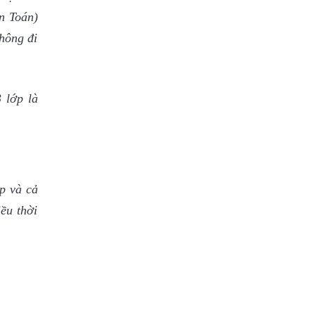
n Toán)
hông đi
 lớp là
p và cả
iều thời