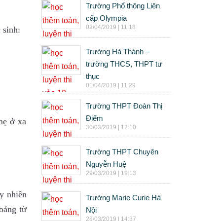
Trường Phổ thông Liên
cấp Olympia
02/04/2019 | 11:18
 sinh:
Trường Hà Thành –
trường THCS, THPT tư
thục
01/04/2019 | 11:29
Trường THPT Đoàn Thị
Điểm
mẹ ở xa
30/03/2019 | 12:10
Trường THPT Chuyên
Nguyễn Huệ
29/03/2019 | 19:13
y nhiên
Trường Marie Curie Hà
hoảng từ
Nội
28/03/2019 | 14:37