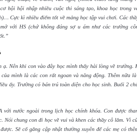
cơ hội hội nhập nhiều cuộc thi sáng tạo, khoa học trong v
)… Cực kì nhiều điểm tốt về mảng học tập vui chơi. Các thầ
ởi mở với HS (chứ không đáng sợ u ám như các trường cô
ốt.”
6
n ạ. Nên khi con vào đây học mình thấy hài lòng về trường. 
 của mình là các con rất ngoan và năng động. Thêm nữa là 
iều ấy. Trường có bán trú toàn diện cho học sinh. Buổi 2 ch
A với nước ngoài trong lịch học chính khóa. Con được tha
c. Nói chung con đi học về vui và khen các thầy cô lắm. Vì 
 được. Sẽ cố gắng cập nhật thường xuyên để các mẹ có thê