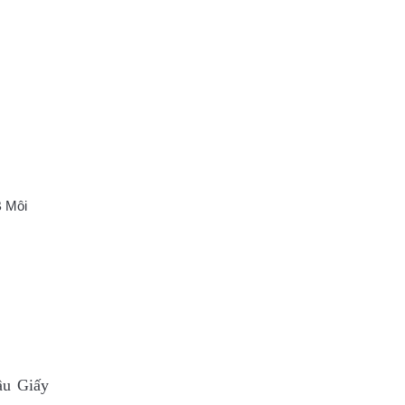
B Môi
ầu Giấy