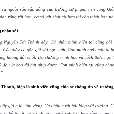
y ra ngoài sân vận động của trường sư phạm, nên cũng khô
an rộng rãi hơn, cơ sở vật chất tốt hơn thì còn thích hơn nh
 nhận xét:
 Nguyễn Tất Thành đây. Cá nhân mình hiện tại cũng hài 
. Các thầy cô gần gũi với học sinh. Con mình ngày nào đi h
ng hoảng đôi chút. Do chương trình học và cách thức học t
 đầu là con đã bắt nhịp được. Con mình hiện tại cũng chưa
.”
t Thành
, hiện là sinh viên cũng chia sẻ thông tin về trườn
y giờ e là sinh viên). Cá nhân e rất hài lòng với trường. 
m nghệ thuật, vẽ tranh, văn nghệ (nhiều clubs từng mảng r