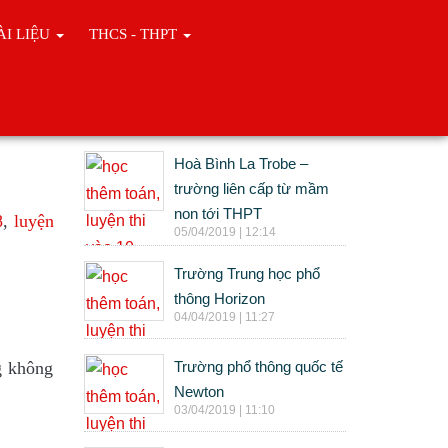
ÀI LIỆU
THCS - THPT
Tin cùng chuyên mục
Hoà Bình La Trobe –
trường liên cấp từ mầm
non tới THPT
8
,
luyện
05/04/2019 | 12:14
Trường Trung học phổ
thông Horizon
04/04/2019 | 11:27
g không
Trường phổ thông quốc tế
Newton
03/04/2019 | 11:10