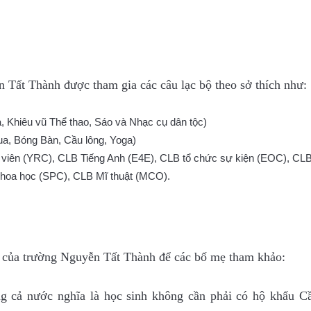
ễn Tất Thành
được tham gia các câu lạc bộ theo sở thích như:
a, Khiêu vũ Thể thao, Sáo và Nhạc cụ dân tộc)
a, Bóng Bàn, Cầu lông, Yoga)
 viên (YRC), CLB Tiếng Anh (E4E), CLB tổ chức sự kiện (EOC), CL
hoa học (SPC), CLB Mĩ thuật (MCO).
7 của trường Nguyễn Tất Thành để các bố mẹ tham khảo:
g cả nước nghĩa là học sinh không cần phải có hộ khẩu C