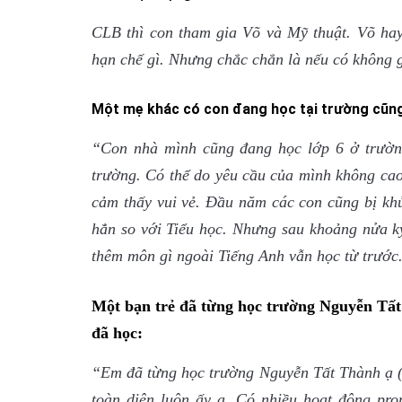
CLB thì con tham gia Võ và Mỹ thuật. Võ ha
hạn chế gì. Nhưng chắc chắn là nếu có không gi
Một mẹ khác có con đang học tại trường cũng
“Con nhà mình cũng đang học lớp 6 ở trường
trường. Có thể do yêu cầu của mình không cao
cảm thấy vui vẻ. Đầu năm các con cũng bị khủ
hẳn so với Tiểu học. Nhưng sau khoảng nửa kỳ
thêm môn gì ngoài Tiếng Anh vẫn học từ trước
Một bạn trẻ đã từng học trường Nguyễn Tấ
đã học:
“Em đã từng học trường Nguyễn Tất Thành ạ (bâ
toàn diện luôn ấy ạ. Có nhiều hoạt động pro