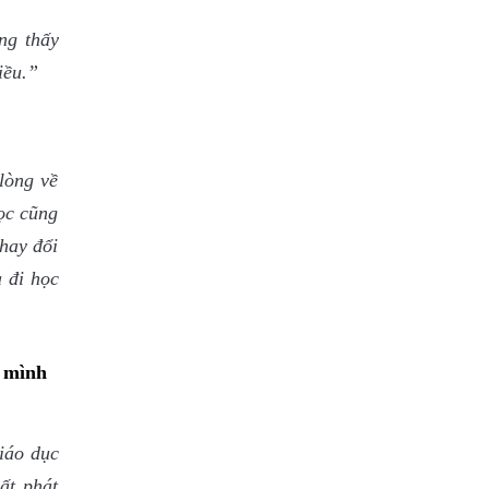
ng thấy
iều.”
lòng về
ọc cũng
hay đổi
 đi học
g mình
Giáo dục
ất phát