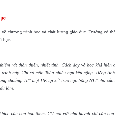
dục
về chương trình học và chất lượng giáo dục. Trường có thà
i học.
hiệm rất thân thiện, nhiệt tình.
Cách dạy và học khá hiện đ
 trình bày. Chỉ có môn Toán nhiều bạn kêu nặng. Tiếng Anh
 cũng choáng. Hết một HK lại xét trao học bổng NTT cho các 
ấu lắm.
hích các con học thêm. GV nói với phụ huynh chỉ cần con 