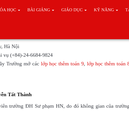
ÓA HỌC
BÀI GIẢNG
GIÁO DỤC
KỸ NĂNG
T
S & THPT Nguyễn Tất Thành
y, Hà Nội
i vụ (+84)-24-6684-9824
Thầy Trường mở các
lớp học thêm toán 9
,
lớp học thêm toán 
yễn Tất Thành
viên trường ĐH Sư phạm HN, do đó không gian của trườn