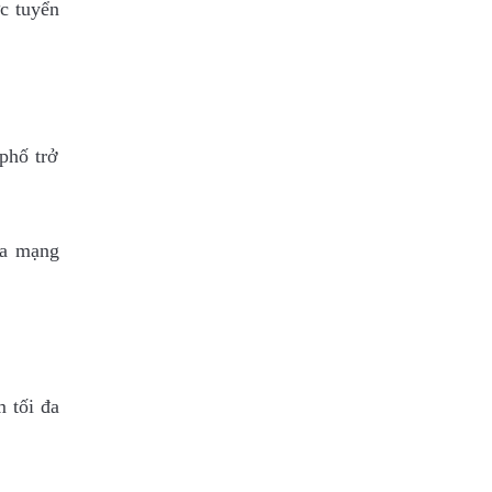
c tuyển
phố trở
ua mạng
 tối đa