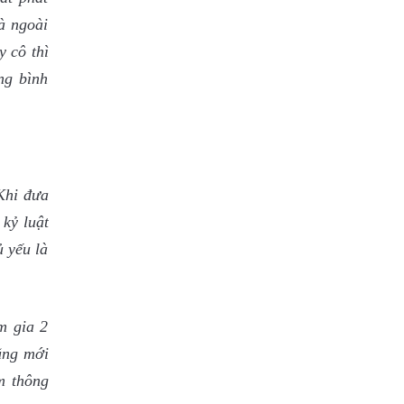
à ngoài
y cô thì
ng bình
Khi đưa
kỷ luật
ủ yếu là
m gia 2
cũng mới
m thông