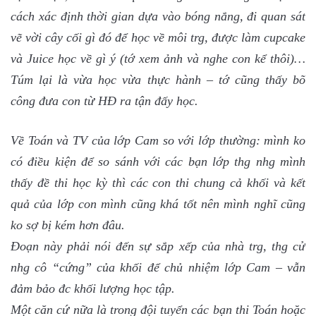
cách xác định thời gian dựa vào bóng nắng, đi quan sát
vẽ vời cây cối gì đó để học về môi trg, được làm cupcake
và Juice học về gì ý (tớ xem ảnh và nghe con kể thôi)…
Túm lại là vừa học vừa thực hành – tớ cũng thấy bõ
công đưa con từ HĐ ra tận đấy học.
Về Toán và TV của lớp Cam so với lớp thường: mình ko
có điều kiện để so sánh với các bạn lớp thg nhg mình
thấy đề thi học kỳ thì các con thi chung cả khối và kết
quả của lớp con mình cũng khá tốt nên mình nghĩ cũng
ko sợ bị kém hơn đâu.
Đoạn này phải nói đến sự sắp xếp của nhà trg, thg cử
nhg cô “cứng” của khối để chủ nhiệm lớp Cam – vẫn
đảm bảo đc khối lượng học tập.
Một căn cứ nữa là trong đội tuyển các bạn thi Toán hoặc