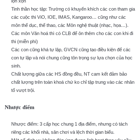
lộn xộn
Tinh thần học tập: Trường có khuyến khích các con tham gia
các cuộc thi ViO, IOE, IMAS, Kangaroo… cũng như các
môn thể dục, thể thao, các Môn nghệ thuật (nhạc, họa…).
Các môn Văn hoá thì có CLB để ôn thêm cho các con khi đi
thi (miễn phí)
Các con cũng khá tự lập, GVCN cũng tạo điều kiện để các
con tự lập và nói chung cũng tôn trọng sự lựa chọn của học
sinh.
Chất lượng giữa các HS đồng đều, NT cam kết đảm bảo
chất lượng trên toàn khoá chứ ko chỉ tập trung vào các nhân
tố vượt trội.
Nhược điểm
Nhược điểm: 3 cấp học chung 1 địa điểm, nhưng có tách
riêng các khối nhà, sân chơi và lệch thời gian biểu.