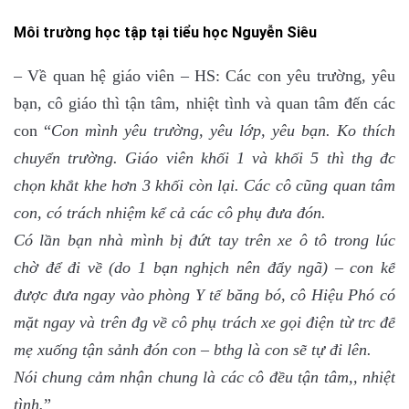
Môi trường học tập tại tiểu học Nguyễn Siêu
– Về quan hệ giáo viên – HS: Các con yêu trường, yêu
bạn, cô giáo thì tận tâm, nhiệt tình và quan tâm đến các
con “
Con mình yêu trường, yêu lớp, yêu bạn. Ko thích
chuyển trường. Giáo viên khối 1 và khối 5 thì thg đc
chọn khắt khe hơn 3 khối còn lại. Các cô cũng quan tâm
con, có trách nhiệm kể cả các cô phụ đưa đón.
Có lần bạn nhà mình bị đứt tay trên xe ô tô trong lúc
chờ để đi về (do 1 bạn nghịch nên đẩy ngã) – con kể
được đưa ngay vào phòng Y tế băng bó, cô Hiệu Phó có
mặt ngay và trên đg về cô phụ trách xe gọi điện từ trc để
mẹ xuống tận sảnh đón con – bthg là con sẽ tự đi lên.
Nói chung cảm nhận chung là các cô đều tận tâm,, nhiệt
tình.
”