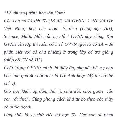
“Về chương trình học lớp Cam:
Các con có 14 tiết TA (13 tiết với GVNN, 1 tiết với GV
Việt Nam) học các môn: English (Language Ảrt),
Science, Math. Mỗi môn học là 1 GVNN dạy riêng. Khi
GVNN lên lớp thì luôn có 1 cô GVVN (gọi là cô TA – để
phân biệt với cô chủ nhiệm) ở trong lớp để trợ giảng
(giúp đỡ GV và HS)
Chất lượng GVNN: mình thì thấy ổn, nhg nếu bố mẹ nào
khó tính quá đòi hỏi phải là GV Anh hoặc Mỹ thì có thể
chê :))
Giờ học khá hấp dẫn, thú vị, chia đội, chơi game, các
con rất thích. Cũng phong cách khá tự do theo các thầy
cô nước ngoài.
Ưng nhất là vụ chữ viết khi học TA. Các con đc phép