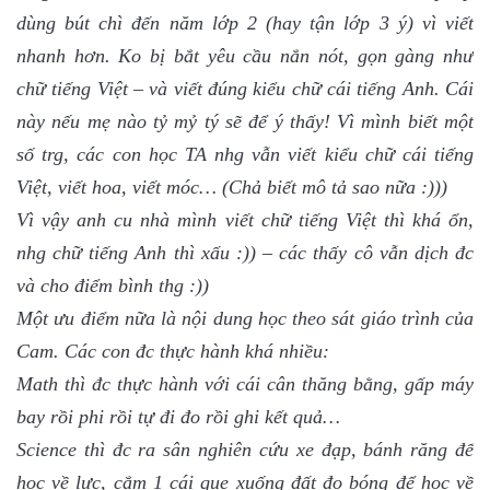
dùng bút chì đến năm lớp 2 (hay tận lớp 3 ý) vì viết
nhanh hơn. Ko bị bắt yêu cầu nắn nót, gọn gàng như
chữ tiếng Việt – và viết đúng kiểu chữ cái tiếng Anh. Cái
này nếu mẹ nào tỷ mỷ tý sẽ để ý thấy! Vì mình biết một
số trg, các con học TA nhg vẫn viết kiểu chữ cái tiếng
Việt, viết hoa, viết móc… (Chả biết mô tả sao nữa :)))
Vì vậy anh cu nhà mình viết chữ tiếng Việt thì khá ổn,
nhg chữ tiếng Anh thì xấu :)) – các thấy cô vẫn dịch đc
và cho điểm bình thg :))
Một ưu điểm nữa là nội dung học theo sát giáo trình của
Cam. Các con đc thực hành khá nhiều:
Math thì đc thực hành với cái cân thăng bằng, gấp máy
bay rồi phi rồi tự đi đo rồi ghi kết quả…
Science thì đc ra sân nghiên cứu xe đạp, bánh răng để
học về lực, cắm 1 cái que xuống đất đo bóng để học về